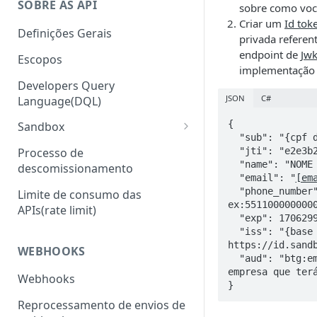
SOBRE AS API
sobre como voc
Criar um
Id tok
Definições Gerais
privada referen
endpoint de
Jw
Escopos
implementação 
Developers Query
JSON
C#
Language(DQL)
{

Sandbox
  "sub": "{cpf do usuario logado}",

Sandbox com Wiremock
  "jti": "e2e3b202-19e9-46dc-b061-c5f22eb34194",

Processo de
  "name": "NOME DO USUARIO",

descomissionamento
Sandbox Headers
  "email": "
[em
  "phone_number": "{telefone do usuario}", // 
Limite de consumo das
ex:5511000000000
APIs(rate limit)
  "exp": 1706299657,

  "iss": "{base path do endpoint jwks}", //ex: 
https://id.sandb
WEBHOOKS
  "aud": "btg:empresas:companies:{cnpj}" //cnpj da 
empresa que terá
Webhooks
}
Reprocessamento de envios de