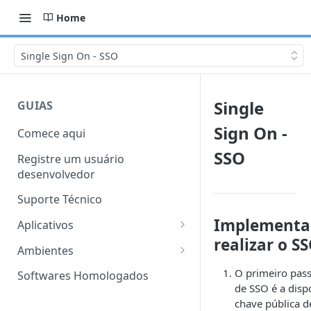
Home
Single Sign On - SSO
Single
GUIAS
Sign On -
Comece aqui
SSO
Registre um usuário
desenvolvedor
Suporte Técnico
Implementaç
Aplicativos
realizar o S
Características
Ambientes
Modelos de Aplicativo
Sandbox
O primeiro pas
Softwares Homologados
de SSO é a dis
Criação de Aplicativos
Produção
chave pública de