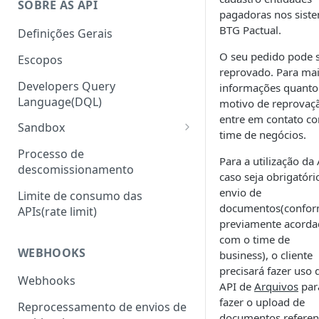
SOBRE AS API
pagadoras nos sist
BTG Pactual.
Definições Gerais
O seu pedido pode 
Escopos
reprovado. Para ma
Developers Query
informações quanto
Language(DQL)
motivo de reprovaç
entre em contato c
Sandbox
time de negócios.
Sandbox com Wiremock
Processo de
Para a utilização da 
descomissionamento
Sandbox Headers
caso seja obrigatóri
envio de
Limite de consumo das
documentos(confo
APIs(rate limit)
previamente acord
com o time de
WEBHOOKS
business), o cliente
precisará fazer uso 
Webhooks
API de
Arquivos
par
fazer o upload de
Reprocessamento de envios de
documentos referen