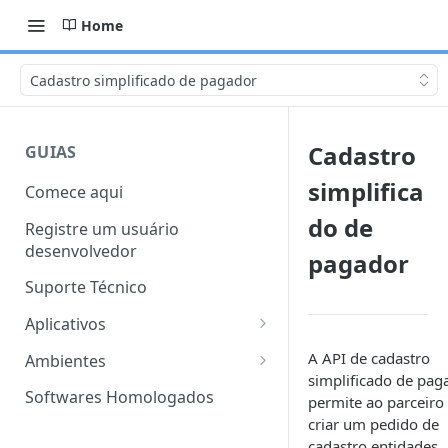
Home
Cadastro simplificado de pagador
Cadastro
GUIAS
simplifica
Comece aqui
do de
Registre um usuário
desenvolvedor
pagador
Suporte Técnico
Aplicativos
Características
A API de cadastro
Ambientes
simplificado de pag
Modelos de Aplicativo
Sandbox
Softwares Homologados
permite ao parceiro
criar um pedido de
Criação de Aplicativos
Produção
cadastro entidades