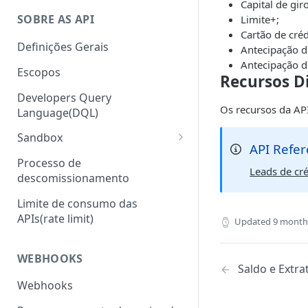
Capital de gir
SOBRE AS API
Limite+;
Cartão de créd
Definições Gerais
Antecipação de
Antecipação de
Escopos
Recursos D
Developers Query
Os recursos da API
Language(DQL)
Sandbox
API Refe
Sandbox com Wiremock
Processo de
Leads de cr
descomissionamento
Sandbox Headers
Limite de consumo das
APIs(rate limit)
Updated
9 month
WEBHOOKS
Saldo e Extra
Webhooks