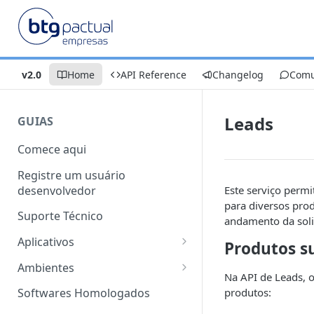
v2.0
Home
API Reference
Changelog
Comu
Leads
GUIAS
Comece aqui
Registre um usuário
desenvolvedor
Este serviço permi
para diversos pro
Suporte Técnico
andamento da soli
Aplicativos
Produtos s
Características
Ambientes
Na API de Leads, o
Modelos de Aplicativo
Sandbox
produtos:
Softwares Homologados
Criação de Aplicativos
Produção