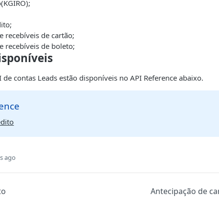
o(KGIRO);
ito;
 recebíveis de cartão;
 recebíveis de boleto;
isponíveis
 de contas Leads estão disponíveis no API Reference abaixo.
rence
édito
s ago
to
Antecipação de ca