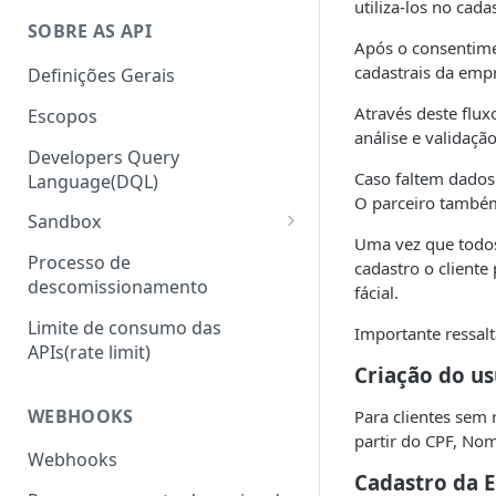
utiliza-los no cada
SOBRE AS API
Após o consentime
cadastrais da empr
Definições Gerais
Através deste flu
Escopos
análise e validaçã
Developers Query
Caso faltem dados
Language(DQL)
O parceiro também 
Sandbox
Uma vez que todos
Sandbox com Wiremock
Processo de
cadastro o cliente
descomissionamento
fácial.
Sandbox Headers
Limite de consumo das
Importante ressalt
APIs(rate limit)
Criação do us
WEBHOOKS
Para clientes sem
partir do CPF, Nom
Webhooks
Cadastro da 