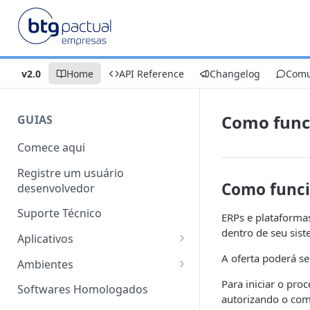
v2.0
Home
API Reference
Changelog
Comu
Como func
GUIAS
Comece aqui
Registre um usuário
Como funci
desenvolvedor
Suporte Técnico
ERPs e plataforma
dentro de seu sist
Aplicativos
Características
A oferta poderá se
Ambientes
Modelos de Aplicativo
Sandbox
Para iniciar o pro
Softwares Homologados
autorizando o co
Criação de Aplicativos
Produção