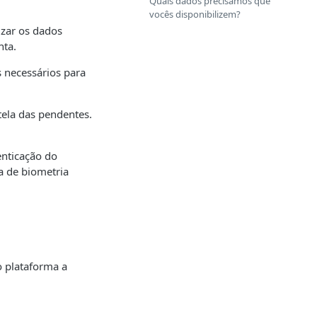
Quais dados precisamos que
vocês disponibilizem?
izar os dados
nta.
 necessários para
ela das pendentes.
enticação do
a de biometria
o plataforma a