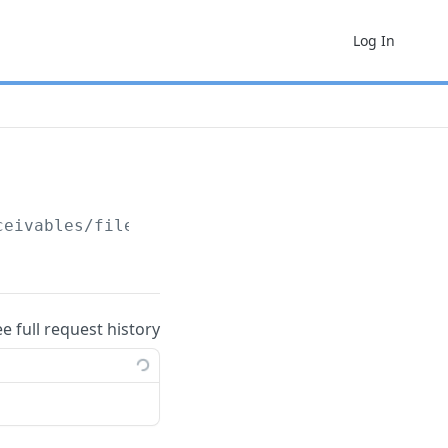
Log In
ceivables/files
ee full request history