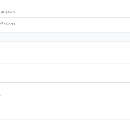
 arquivos
of objects
o