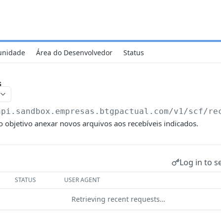
nidade
Área do Desenvolvedor
Status
s
api.sandbox.empresas.btgpactual.com/v1/scf
/re
 objetivo anexar novos arquivos aos recebíveis indicados.
Log in to s
STATUS
USER AGENT
Retrieving recent requests…