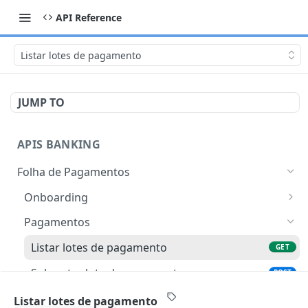
API Reference
Listar lotes de pagamento
JUMP TO
APIS BANKING
Folha de Pagamentos
Onboarding
Cadastrar colaboradores (onboarding)
POST
Pagamentos
Listar emissores de documento de
GET
Listar lotes de pagamento
GET
identidade
Submeter lote de pagamento
POST
Detalhe do lote de pagamento
GET
Listar lotes de pagamento