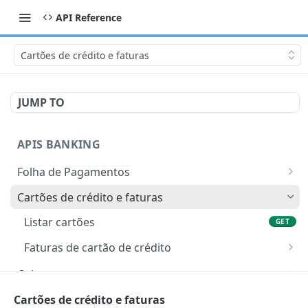
API Reference
Cartões de crédito e faturas
JUMP TO
APIS BANKING
Folha de Pagamentos
Onboarding
Cartões de crédito e faturas
Cadastrar colaboradores (onboarding)
POST
Pagamentos
Listar cartões
GET
Listar emissores de documento de
Listar lotes de pagamento
GET
GET
Colaboradores
Faturas de cartão de crédito
identidade
Submeter lote de pagamento
Listar colaboradores
POST
GET
Listar faturas de cartão de crédito
GET
Cobranças
Detalhe do lote de pagamento
Detalhe do colaborador
GET
GET
Visualizar detalhes da fatura do cartão de
Protesto
GET
Saldo, Extrato e Open Finance
Cartões de crédito e faturas
crédito