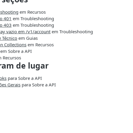
eshooting
em Recursos
ro 401
em Troubleshooting
ro 403
em Troubleshooting
ray vazio em /v1/account
em Troubleshooting
 Técnico
em Guias
n Collections
em Recursos
em Sobre a API
 Recursos
am de lugar
oks
para Sobre a API
ões Gerais
para Sobre a API