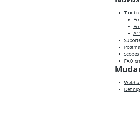
Troubl
Er
Er
Ar
Suporte
Postma
Scopes
FAQ
em
Mudar
Webho
Definiç