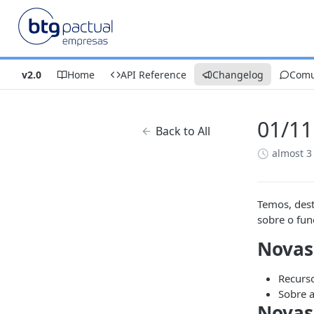
v2.0
Home
API Reference
Changelog
Comu
01/11
Back to All
almost 3
Temos, dest
sobre o fu
Novas
Recurs
Sobre a
Novas