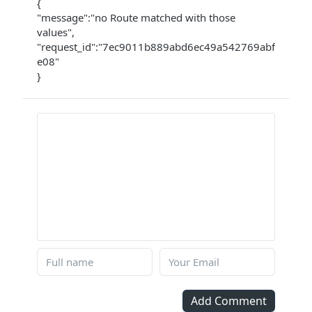
{
"message":"no Route matched with those
values",
"request_id":"7ec9011b889abd6ec49a542769abf
e08"
}
Add Comment