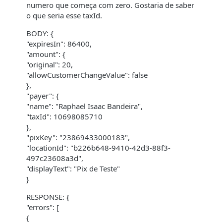
numero que começa com zero. Gostaria de saber
o que seria esse taxId.
BODY: {
"expiresIn": 86400,
"amount": {
"original": 20,
"allowCustomerChangeValue": false
},
"payer": {
"name": "Raphael Isaac Bandeira",
"taxId": 10698085710
},
"pixKey": "23869433000183",
"locationId": "b226b648-9410-42d3-88f3-
497c23608a3d",
"displayText": "Pix de Teste"
}
RESPONSE: {
"errors": [
{