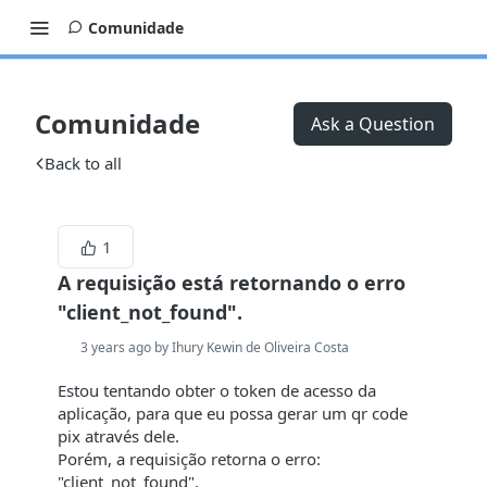
Comunidade
Comunidade
Ask a Question
Back to all
1
A requisição está retornando o erro
"client_not_found".
3 years ago by Ihury Kewin de Oliveira Costa
Estou tentando obter o token de acesso da
aplicação, para que eu possa gerar um qr code
pix através dele.
Porém, a requisição retorna o erro:
"client_not_found".